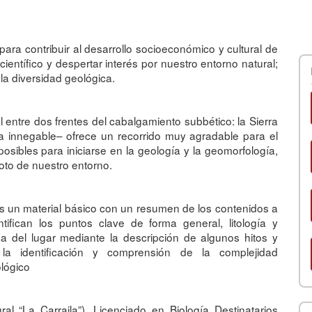
ara contribuir al desarrollo socioeconómico y cultural de
ientífico y despertar interés por nuestro entorno natural;
la diversidad geológica.
 entre dos frentes del cabalgamiento subbético: la Sierra
za innegable– ofrece un recorrido muy agradable para el
sibles para iniciarse en la geología y la geomorfología,
to de nuestro entorno.
ntes un material básico con un resumen de los contenidos a
ntifican los puntos clave de forma general, litología y
ica del lugar mediante la descripción de algunos hitos y
á la identificación y comprensión de la complejidad
lógico
l “La Carraila”). Licenciado en Biología Destinatarios