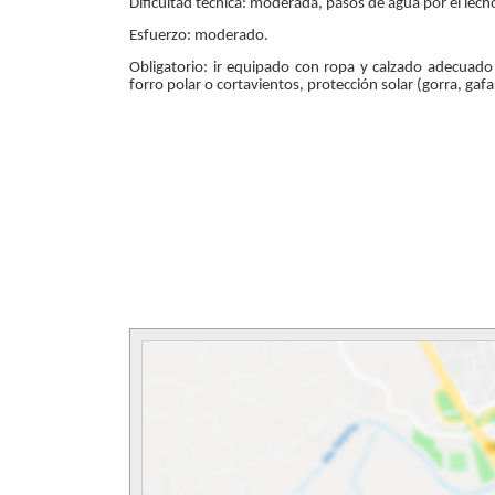
Dificultad técnica: moderada, pasos de agua por el lech
Esfuerzo: moderado.
Obligatorio: ir equipado con ropa y calzado adecuad
forro polar o cortavientos, protección solar (gorra, gaf