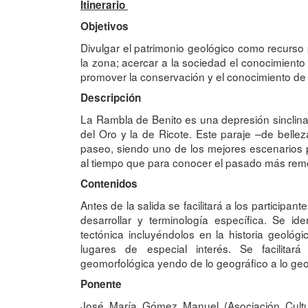
Itinerario
Objetivos
Divulgar el patrimonio geológico como recurso p
la zona; acercar a la sociedad el conocimiento c
promover la conservación y el conocimiento de 
Descripción
La Rambla de Benito es una depresión sinclinal
del Oro y la de Ricote. Este paraje –de belle
paseo, siendo uno de los mejores escenarios po
al tiempo que para conocer el pasado más remo
Contenidos
Antes de la salida se facilitará a los participa
desarrollar y terminología específica. Se ide
tectónica incluyéndolos en la historia geológ
lugares de especial interés. Se facilitar
geomorfológica yendo de lo geográfico a lo geo
Ponente
José María Gómez Manuel (Asociación Cultura