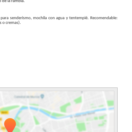
o de la rambla.
o para senderismo, mochila con agua y tentempié. Recomendable:
as o cremas).