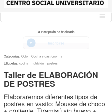
Idioma
La inscripción ha finalizado.
Inscribirse
Categorías:
Ocio
Cocina y gastronomía
Etiquetas:
cocina
nutrición
postres
Taller de ELABORACIÓN
DE POSTRES
Elaboraremos diferentes tipos de
postres en vasito: Mousse de choco
+ crujiente, Tiramisú sin huevo +