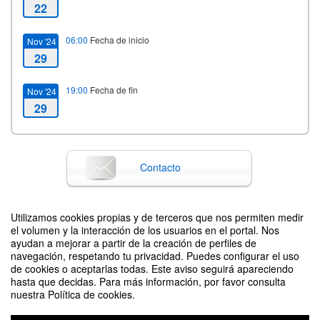
22
06:00
Fecha de inicio
Nov '24
29
19:00
Fecha de fin
Nov '24
29
Contacto
Utilizamos cookies propias y de terceros que nos permiten medir
Difunde tu evento poniendo el siguiente código en tu sitio
el volumen y la interacción de los usuarios en el portal. Nos
ayudan a mejorar a partir de la creación de perfiles de
navegación, respetando tu privacidad. Puedes configurar el uso
de cookies o aceptarlas todas. Este aviso seguirá apareciendo
hasta que decidas. Para más información, por favor consulta
nuestra Política de cookies.