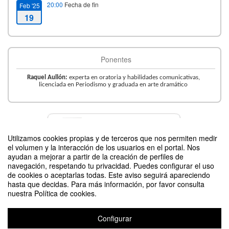
20:00
Fecha de fin
Feb '25
19
Ponentes
Raquel Aullón:
experta en oratoria y habilidades comunicativas,
licenciada en Periodismo y graduada en arte dramático
Contacto
Utilizamos cookies propias y de terceros que nos permiten medir
el volumen y la interacción de los usuarios en el portal. Nos
ayudan a mejorar a partir de la creación de perfiles de
navegación, respetando tu privacidad. Puedes configurar el uso
Difunde tu evento poniendo el siguiente código en tu sitio
de cookies o aceptarlas todas. Este aviso seguirá apareciendo
hasta que decidas. Para más información, por favor consulta
nuestra Política de cookies.
Configurar