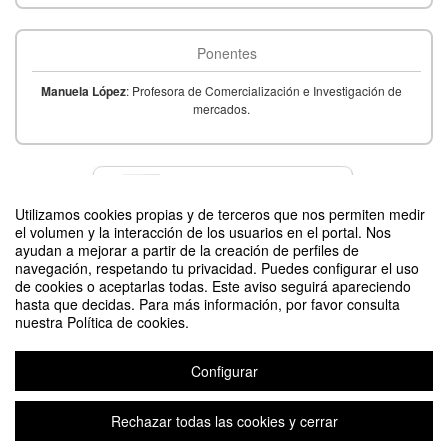
Ponentes
Manuela López
: Profesora de Comercialización e Investigación de
mercados.
Contacto
Utilizamos cookies propias y de terceros que nos permiten medir
el volumen y la interacción de los usuarios en el portal. Nos
ayudan a mejorar a partir de la creación de perfiles de
navegación, respetando tu privacidad. Puedes configurar el uso
Difunde tu evento poniendo el siguiente código en tu sitio
de cookies o aceptarlas todas. Este aviso seguirá apareciendo
hasta que decidas. Para más información, por favor consulta
nuestra Política de cookies.
Configurar
Construye un plan de marketing
Organizado por UMUEmprende
Rechazar todas las cookies y cerrar