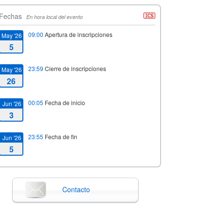
Fechas
En hora local del evento
09:00
Apertura de inscripciones
May '26
5
23:59
Cierre de inscripciones
May '26
26
00:05
Fecha de inicio
Jun '26
3
23:55
Fecha de fin
Jun '26
5
Contacto