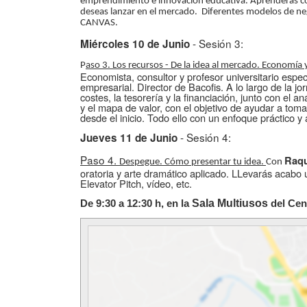
emprendimiento e innovación educativa. Aprenderás c
deseas lanzar en el mercado. Diferentes modelos de ne
CANVAS.
- Sesión 3:
Miércoles 10 de Junio
P
aso 3. Los recursos - De la idea al mercado. Economía 
Economista, consultor y profesor universitario especi
empresarial. Director de Bacofis. A lo largo de la j
costes, la tesorería y la financiación, junto con el 
y el mapa de valor, con el objetivo de ayudar a tom
desde el inicio. Todo ello con un enfoque práctico y 
- Sesión 4:
Jueves 11 de Junio
Paso 4.
Raqu
Despegue. Cómo presentar tu idea.
Con
oratoria y arte dramático aplicado. LLevarás acabo 
Elevator Pitch, vídeo, etc.
De 9:30 a 12:30 h, en la
Sala Multiusos
del Cen