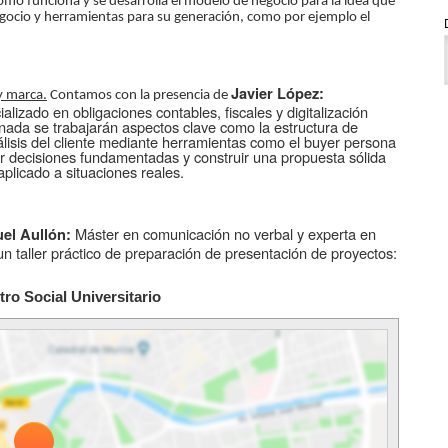
ómo funciona y se desarrolla el modelo de negocio para la idea que
gocio y herramientas para su generación, como por ejemplo el
Javier López:
y marca.
Contamos con la presencia de
alizado en obligaciones contables, fiscales y digitalización
ornada se trabajarán aspectos clave como la estructura de
análisis del cliente mediante herramientas como el buyer persona
ar decisiones fundamentadas y construir una propuesta sólida
aplicado a situaciones reales.
Máster en comunicación no verbal y experta en
el Aullón:
un taller práctico de preparación de presentación de proyectos:
tro Social Universitario