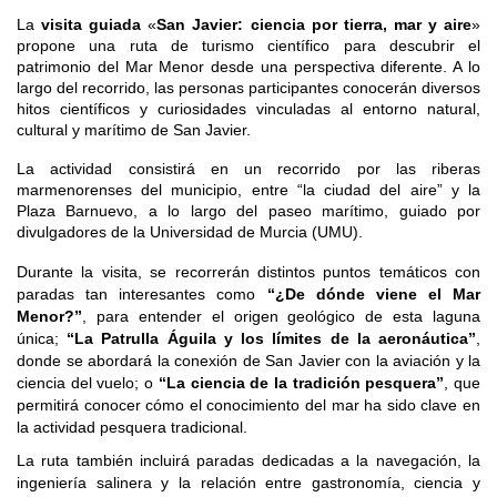
La 
visita guiada 
«
San Javier: ciencia por tierra, mar y aire
»
propone una ruta de turismo científico para descubrir el 
patrimonio del Mar Menor desde una perspectiva diferente. A lo 
largo del recorrido, las personas participantes conocerán diversos 
hitos científicos y curiosidades vinculadas al entorno natural, 
cultural y marítimo de San Javier.
La actividad consistirá en un recorrido por las riberas 
marmenorenses del municipio, entre “la ciudad del aire” y la 
Plaza Barnuevo, a lo largo del paseo marítimo, guiado por 
divulgadores de la Universidad de Murcia (UMU). 
Durante la visita, se recorrerán distintos puntos temáticos con
paradas tan interesantes como
“¿De dónde viene el Mar
Menor?”
, para entender el origen geológico de esta laguna
única;
“La Patrulla Águila y los límites de la aeronáutica”
,
donde se abordará la conexión de San Javier con la aviación y la
ciencia del vuelo; o
“La ciencia de la tradición pesquera”
, que
permitirá conocer cómo el conocimiento del mar ha sido clave en
la actividad pesquera tradicional.
La ruta también incluirá paradas dedicadas a la navegación, la
ingeniería salinera y la relación entre gastronomía, ciencia y