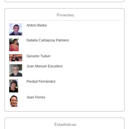
Ponentes
Antoni Badia
Natalia Carbajosa Palmero
Facultad de Comunicación y Documentación
Gerardo Tuduri
Grupo de Investigación CODITEC (Comunicación, Discurso y
Tecnologías)
Juan Manuel Escudero
Vicerrectorado de Comunicación y Cultura
Departamento de Información y Documentación
Piedad Fernández
Departamento de Filología Inglesa
Grupo de investigación Bibliotecas, Archivos y Cultura de la
Información
Joan Ferrés
María del Mar Grandío
Estadísticas
Catalina Guerrero Romera