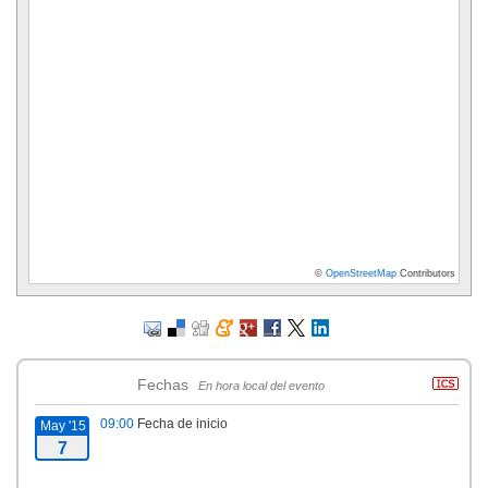
©
OpenStreetMap
Contributors
Fechas
En hora local del evento
09:00
Fecha de inicio
May '15
7