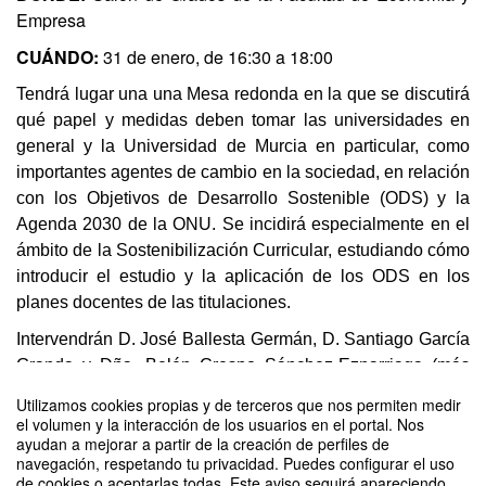
Empresa
CUÁNDO:
31 de enero, de 16:30 a 18:00
Tendrá lugar una una Mesa redonda en la que se discutirá
qué papel y medidas deben tomar las universidades en
general y la Universidad de Murcia en particular, como
importantes agentes de cambio en la sociedad, en relación
con los Objetivos de Desarrollo Sostenible (ODS) y la
Agenda 2030 de la ONU. Se incidirá especialmente en el
ámbito de la Sostenibilización Curricular, estudiando cómo
introducir el estudio y la aplicación de los ODS en los
planes docentes de las titulaciones.
Intervendrán D. José Ballesta Germán, D. Santiago García
Granda y Dña. Belén Crespo Sánchez-Eznarriaga
(más
información en el apartado "Ponentes"). El Rector de la
Utilizamos cookies propias y de terceros que nos permiten medir
Universidad de Murcia, D. José Luján Alcaraz, moderará el
el volumen y la interacción de los usuarios en el portal. Nos
ayudan a mejorar a partir de la creación de perfiles de
acto.
navegación, respetando tu privacidad. Puedes configurar el uso
Entrada libre hasta completar aforo
de cookies o aceptarlas todas. Este aviso seguirá apareciendo