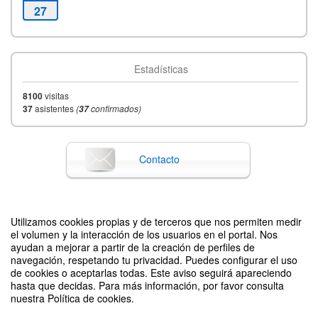
27
Estadísticas
8100
visitas
37
asistentes
(
confirmados)
37
Contacto
Difunde tu evento poniendo el siguiente código en tu sitio
Utilizamos cookies propias y de terceros que nos permiten medir
el volumen y la interacción de los usuarios en el portal. Nos
ayudan a mejorar a partir de la creación de perfiles de
navegación, respetando tu privacidad. Puedes configurar el uso
de cookies o aceptarlas todas. Este aviso seguirá apareciendo
hasta que decidas. Para más información, por favor consulta
nuestra Política de cookies.