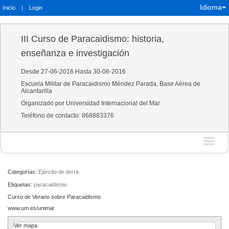
Idioma
Inicio
|
Login
III Curso de Paracaidismo: historia,
enseñanza e investigación
Desde 27-06-2016 Hasta 30-06-2016
Escuela Militar de Paracaidismo Méndez Parada, Base Aérea de
Alcantarilla
Organizado por Universidad Internacional del Mar
Teléfono de contacto: 868883376
Idioma
Categorías:
Ejército de tierra
Etiquetas:
paracaidismo
Curso de Verano sobre Paracaidismo
www.um.es/unimar
Ver mapa