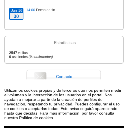
14:00
Fecha de fin
Jun '16
30
Estadísticas
2547
visitas
0
asistentes
(
0
confirmados)
Contacto
Utilizamos cookies propias y de terceros que nos permiten medir
el volumen y la interacción de los usuarios en el portal. Nos
ayudan a mejorar a partir de la creación de perfiles de
Difunde tu evento poniendo el siguiente código en tu sitio
navegación, respetando tu privacidad. Puedes configurar el uso
de cookies o aceptarlas todas. Este aviso seguirá apareciendo
hasta que decidas. Para más información, por favor consulta
nuestra Política de cookies.