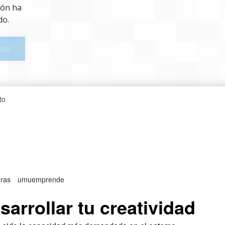
ión ha
do.
RSE
to
oras
umuemprende
sarrollar tu creatividad