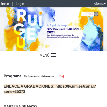
Idioma
Inicio
|
Login
MENÚ
Idioma
Programa
En hora local del evento
ENLACE A GRABACIONES: https://tv.um.es/canal?
serie=25373
MARTES 4 DE MAYO