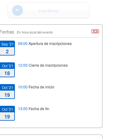
Inscribirse
Fechas
En hora local del evento
09:00
Apertura de inscripciones
Sep '21
2
12:00
Cierre de inscripciones
Oct '21
18
10:00
Fecha de inicio
Oct '21
19
13:00
Fecha de fin
Oct '21
19