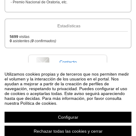
- Premio Nacional de Oratoria, etc.
Estadísticas
5699
visitas
0
asistentes
(
0
confirmados)
Contacto
Utilizamos cookies propias y de terceros que nos permiten medir
el volumen y la interacción de los usuarios en el portal. Nos
ayudan a mejorar a partir de la creación de perfiles de
Difunde tu evento poniendo el siguiente código en tu sitio
navegación, respetando tu privacidad. Puedes configurar el uso
de cookies o aceptarlas todas. Este aviso seguirá apareciendo
hasta que decidas. Para más información, por favor consulta
nuestra Política de cookies.
Configurar
Técnicas de Estudio
Organizado por Asoc. Jóvenes Europeos
Rechazar todas las cookies y cerrar