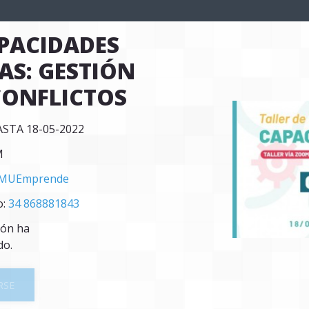
PACIDADES 
S: GESTIÓN 
CONFLICTOS
ASTA 18-05-2022
M
MUEmprende
o:
34 868881843
ión ha
do.
RSE