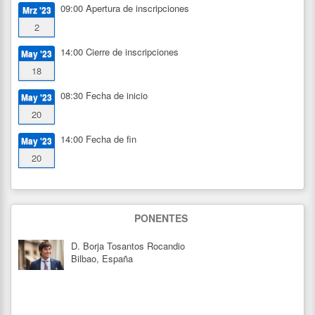
09:00
Apertura de inscripciones
Mrz '23
2
14:00
Cierre de inscripciones
May '23
18
08:30
Fecha de inicio
May '23
20
14:00
Fecha de fin
May '23
20
PONENTES
D. Borja Tosantos Rocandio
Bilbao, España