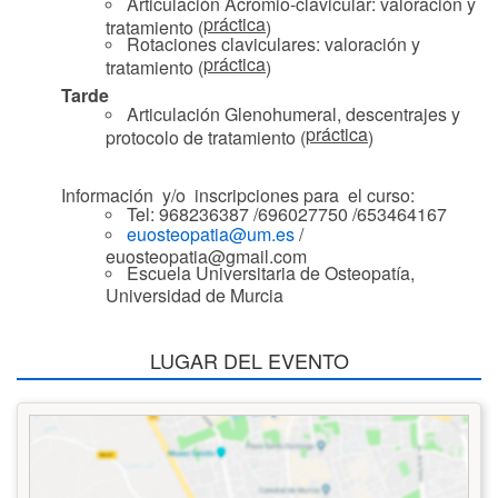
Articulación Acromio-clavicular: valoración y
práctica
tratamiento (
)
Rotaciones claviculares: valoración y
práctica
tratamiento (
)
Tarde
Articulación Glenohumeral, descentrajes y
práctica
protocolo de tratamiento (
)
Información y/o inscripciones para el curso:
Tel: 968236387 /696027750 /653464167
euosteopatia@um.es
/
euosteopatia@gmail.com
Escuela Universitaria de Osteopatía,
Universidad de Murcia
LUGAR DEL EVENTO