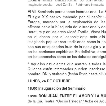
Etiquetas:
ánimas
ciencias ocultas
Don Juan Tenorio
imaginario popular
José Zorrilla
Patrimonio inmaterial
El VII Seminario permanente internacional ‘La 
El siglo XIX estuvo marcado por el espíritu
Europa, marcado por la exploración de las
efímero hacia la búsqueda de lo irracional y de
literatura y en las artes (José Zorrilla, Víctor
en el deseo por el conocimiento más allá 
imaginario popular con tradiciones como la no
con sus antepasados fruto de la nostalgia y l
en las corrientes espiritistas. En definitiva, d
en las ponencias como en los debates consigui
* Aquellos estudiantes que asistan a todas las
Quienes estén interesados pueden inscribirs
nombre, DNI y titulación (fecha límite hasta el 2
LUNES, 24 DE OCTUBRE
18:00 Inauguración del Seminario
18:30 DON JUAN, ENTRE EL AMOR Y LA M
de la Cia. Teatral "Cecilio Pineda" / Actor de Alq