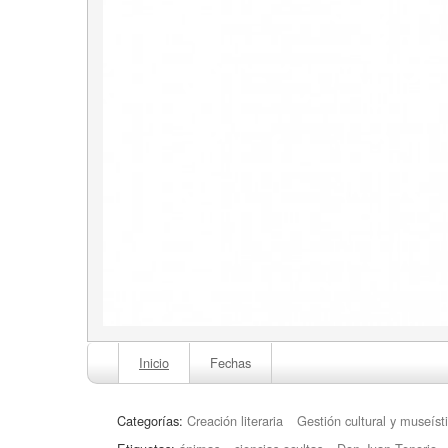
Inicio
Fechas
Categorías:
Creación literaria
Gestión cultural y museíst