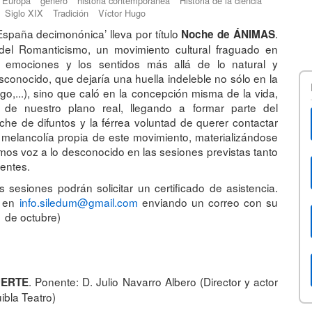
Europa
género
historia contemporánea
Historia de la ciencia
Siglo XIX
Tradición
Víctor Hugo
España decimonónica’ lleva por título
.
Noche de ÁNIMAS
 del Romanticismo, un movimiento cultural fraguado en
 emociones y los sentidos más allá de lo natural y
sconocido, que dejaría una huella indeleble no sólo en la
 Hugo,...), sino que caló en la concepción misma de la vida,
de nuestro plano real, llegando a formar parte del
che de difuntos y la férrea voluntad de querer contactar
a melancolía propia de este movimiento, materializándose
aremos voz a lo desconocido en las sesiones previstas tanto
entes.
 sesiones podrán solicitar un certificado de asistencia.
e en
info.siledum@gmail.com
enviando un correo con su
1 de octubre)
. Ponente: D. Julio Navarro Albero (Director y actor
UERTE
uibla Teatro)