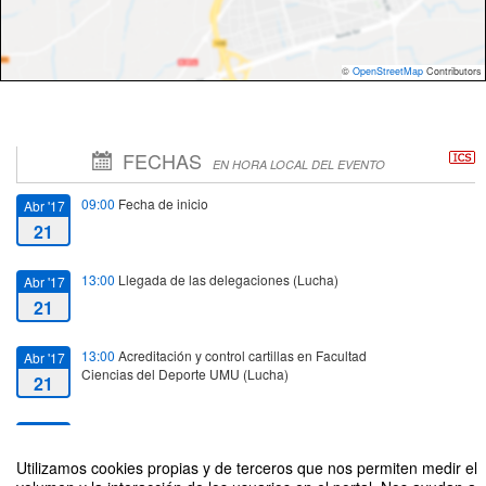
©
OpenStreetMap
Contributors
FECHAS
EN HORA LOCAL DEL EVENTO
09:00
Fecha de inicio
Abr '17
21
13:00
Llegada de las delegaciones (Lucha)
Abr '17
21
13:00
Acreditación y control cartillas en Facultad
Abr '17
Ciencias del Deporte UMU (Lucha)
21
14:00
Fecha de fin
May '17
5
Utilizamos cookies propias y de terceros que nos permiten medir el