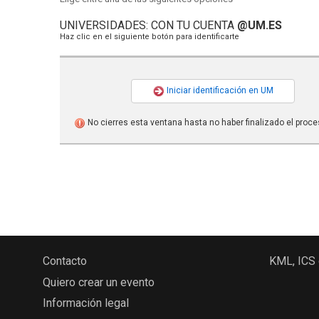
UNIVERSIDADES: CON TU CUENTA
@UM.ES
Haz clic en el siguiente botón para identificarte
Iniciar identificación en UM
No cierres esta ventana hasta no haber finalizado el proce
Contacto
KML, ICS
Quiero crear un evento
Información legal