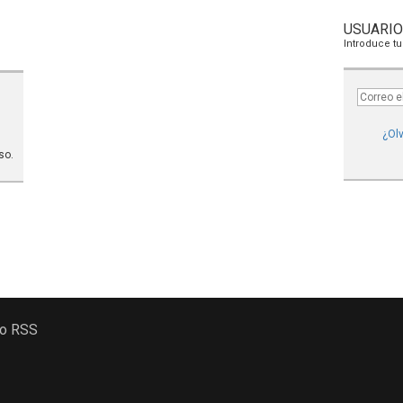
USUARIO
Introduce tu
¿Olv
so.
 o RSS