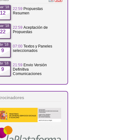
ar '18
22:59
Propuestas
12
Resumen
ar '18
22:59
Aceptación de
22
Propuestas
br '18
07:00
Textos y Paneles
9
seleccionados
br '18
21:59
Envio Versión
9
Definitiva
Comunicaciones
br '18
21:59
Matrícula
19
trocinadores
br '18
09:00
Fecha de inicio
26
br '18
14:00
Fecha de fin
27