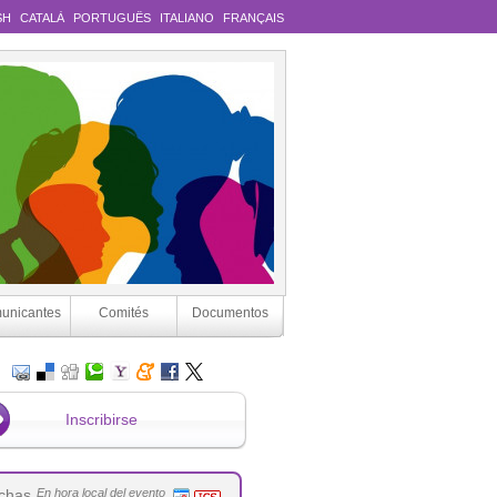
SH
CATALÀ
PORTUGUÊS
ITALIANO
FRANÇAIS
unicantes
Comités
Documentos
Inscribirse
chas
En hora local del evento