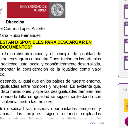
m
Dirección
m
el Carmen López Aniorte
aría Rubio Fernández
a
 ESTÁN DISPONIBLES PARA DESCARGAR EN
"DOCUMENTOS"
a la no discriminación y el principio de igualdad de
a
 se consagran en nuestra Constitución en los artículos
a sociedad justa, social y económicamente desarrollada,
oncretar la consideración de la igualdad como valor
co.
a
ostrando, al igual que en los países de nuestro entorno,
sigualdades entre hombres y mujeres. Es evidente que,
Pa
discriminaciones y que las desigualdades también han
a
 donde la falta de igualdad se sigue manifestando con
 violencia contra las mujeres.
tra sociedad las mismas oportunidades amujeres y
a
boral: las mujeres siguen estando empleadas
os sectores laborales peor retribuidos y están
Leer más
onsabilidad; por otra parte, la maternidad afecta a las