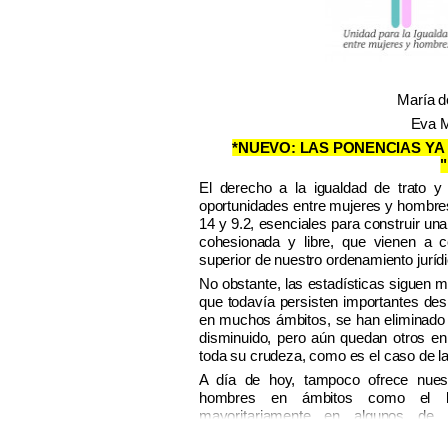
María d
Eva M
*NUEVO: LAS PONENCIAS YA
El derecho a la igualdad de trato y 
oportunidades entre mujeres y hombres
14 y 9.2, esenciales para construir un
cohesionada y libre, que vienen a c
superior de nuestro ordenamiento jurídi
No obstante, las estadísticas siguen m
que todavía persisten importantes de
en muchos ámbitos, se han eliminado 
disminuido, pero aún quedan otros en
toda su crudeza, como es el caso de la
A día de hoy, tampoco ofrece nues
hombres en ámbitos como el la
mayoritariamente en algunos de l
infrarrepresentadas en puestos de resp