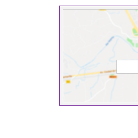
tasas de empleo femenino, y persisten
cuidado y del hogar que dificultan sus
familiar, lo que las sitúa en desventaja
Todo ello contribuye a que, al final d
bajos que los de los hombres.
Además de estos y otros reductos de
propiciar, si no se toman medidas, la 
como las nuevas tecnologías, en particul
En este contexto, el
"I Congreso In
hombres en el horizonte 2020"
prese
trato y de oportunidades entre muj
intervención: 1. Retos de la iguald
cuidados y violencia contra las mujere
en el ámbito laboral.
Actividad reconocida con 0.5 crédi