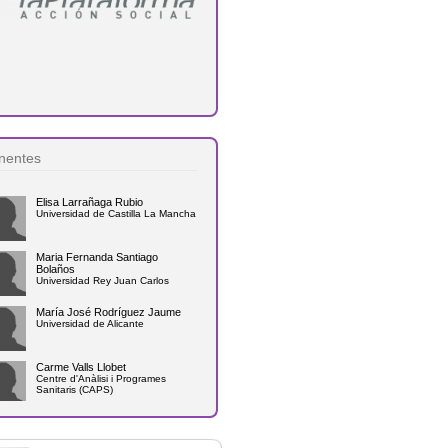
nentes
Elisa Larrañaga Rubio
Universidad de Castilla La Mancha
Maria Fernanda Santiago
Bolaños
Universidad Rey Juan Carlos
María José Rodríguez Jaume
Universidad de Alicante
Carme Valls Llobet
Centre d'Anàlisi i Programes
Sanitaris (CAPS)
Beatriz Lidón Cerezuela
Universidad de Murcia