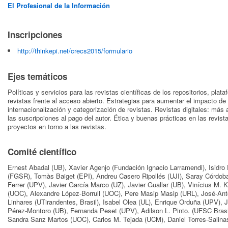
El Profesional de la Información
Inscripciones
http://thinkepi.net/crecs2015/formulario
Ejes temáticos
Políticas y servicios para las revistas científicas de los repositorios, pla
revistas frente al acceso abierto. Estrategias para aumentar el impacto de 
internacionalización y categorización de revistas. Revistas digitales: más 
las suscripciones al pago del autor. Ética y buenas prácticas en las revis
proyectos en torno a las revistas.
Comité científico
Ernest Abadal (UB), Xavier Agenjo (Fundación Ignacio Larramendi), Isidro 
(FGSR), Tomàs Baiget (EPI), Andreu Casero Ripollés (UJI), Saray Córdoba
Ferrer (UPV), Javier García Marco (UZ), Javier Guallar (UB), Vinícius M. 
(UOC), Alexandre López-Borrull (UOC), Pere Masip Masip (URL), José-An
Linhares (UTirandentes, Brasil), Isabel Olea (UL), Enrique Orduña (UPV),
Pérez-Montoro (UB), Fernanda Peset (UPV), Adilson L. Pinto. (UFSC Bras
Sandra Sanz Martos (UOC), Carlos M. Tejada (UCM), Daniel Torres-Salina