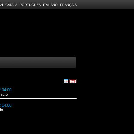
SH
CATALÀ
PORTUGUÊS
ITALIANO
FRANÇAIS
 del evento
2 04:00
nicio
2 14:00
in