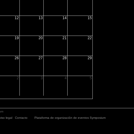
12
13
14
15
19
20
21
22
26
27
28
29
2
3
4
5
ium
viso legal
|
Contacto
Plataforma de organización de eventos Symposium
Copyright © 20