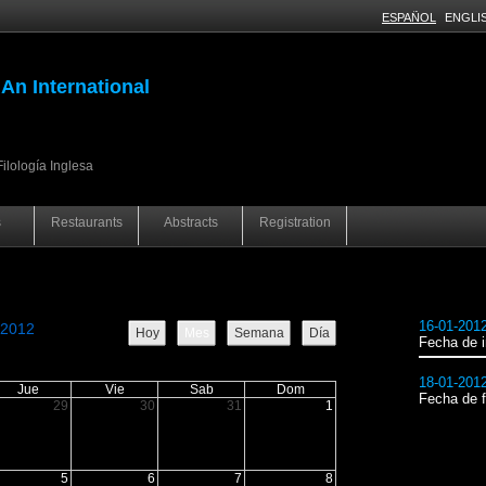
ESPAÑOL
ENGLI
An International
ilología Inglesa
s
Restaurants
Abstracts
Registration
En hora local
16-01-201
 2012
Hoy
Mes
Semana
Día
Fecha de i
18-01-201
Jue
Vie
Sab
Dom
Fecha de f
29
30
31
1
5
6
7
8