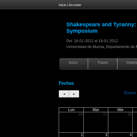
Inicio
|
Acceder
Shakespeare and Tyranny: 
Symposium
Del 16-01-2012 al 18-01-2012
Universidad de Murcia, Departamento de F
Inicio
Travel
Hotel
Fechas
Enero
◄
►
Lun
Mar
Mie
26
27
28
2
3
4