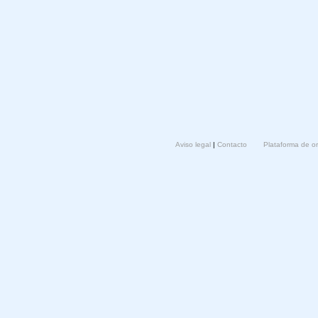
Aviso legal
|
Contacto
Plataforma de o