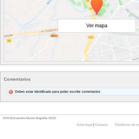
Ver mapa
Comentarios
Debes estar identificado para poder escribir comentarios
XVII Encuentro Alumni España 2013
Aviso legal
|
Contacto
Plataforma de o