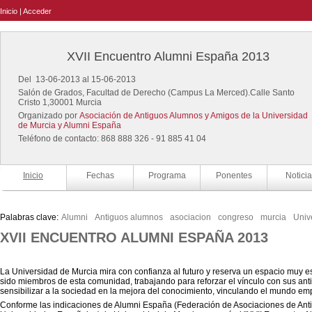
Inicio
|
Acceder
XVII Encuentro Alumni España 2013
Del 13-06-2013 al 15-06-2013
Salón de Grados, Facultad de Derecho (Campus La Merced).Calle Santo
Cristo 1,30001 Murcia
Organizado por
Asociación de Antiguos Alumnos y Amigos de la Universidad
de Murcia y Alumni España
Teléfono de contacto: 868 888 326 - 91 885 41 04
Inicio
Fechas
Programa
Ponentes
Noticia
Palabras clave:
Alumni
Antiguos alumnos
asociacion
congreso
murcia
Univ
XVII ENCUENTRO ALUMNI ESPAÑA 2013
La Universidad de Murcia mira con confianza al futuro y reserva un espacio muy e
sido miembros de esta comunidad, trabajando para reforzar el vínculo con sus an
sensibilizar a la sociedad en la mejora del conocimiento, vinculando el mundo emp
Conforme las indicaciones de Alumni España (Federación de Asociaciones de Ant