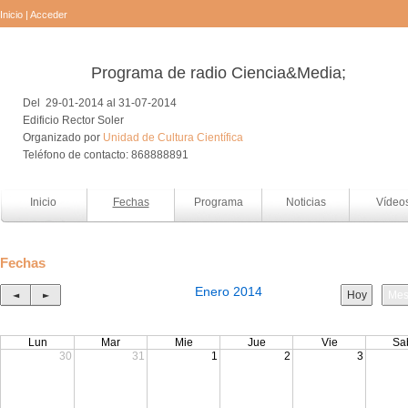
Inicio
|
Acceder
Programa de radio Ciencia&Media;
Del 29-01-2014 al 31-07-2014
Edificio Rector Soler
Organizado por
Unidad de Cultura Científica
Teléfono de contacto: 868888891
Inicio
Fechas
Programa
Noticias
Vídeo
Fechas
Enero 2014
◄
►
Hoy
Me
Lun
Mar
Mie
Jue
Vie
Sa
30
31
1
2
3