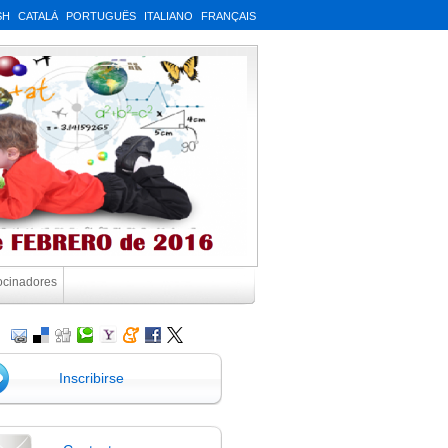
SH
CATALÀ
PORTUGUÊS
ITALIANO
FRANÇAIS
ocinadores
Inscribirse