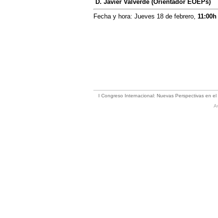
D. Javier Valverde (Orientador EOEPs)
Fecha y hora: Jueves 18 de febrero,
11:00h
I Congreso Internacional: Nuevas Perspectivas en el 
A