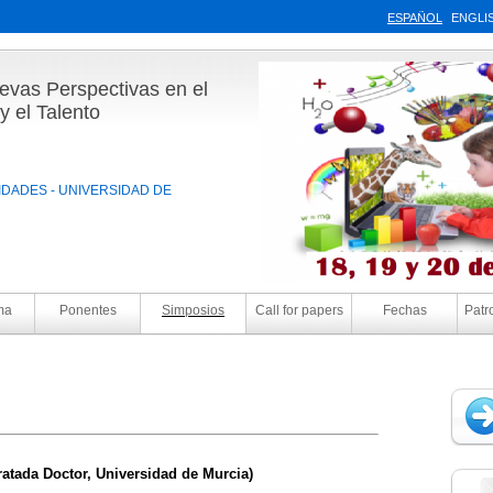
ESPAÑOL
ENGLI
uevas Perspectivas en el
y el Talento
IDADES - UNIVERSIDAD DE
ma
Ponentes
Simposios
Call for papers
Fechas
Patr
atada Doctor, Universidad de Murcia)