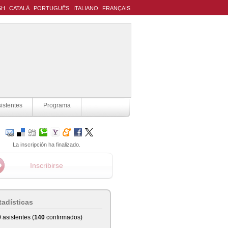
SH
CATALÀ
PORTUGUÊS
ITALIANO
FRANÇAIS
istentes
Programa
La inscripción ha finalizado.
Inscribirse
tadísticas
0
asistentes (
140
confirmados)