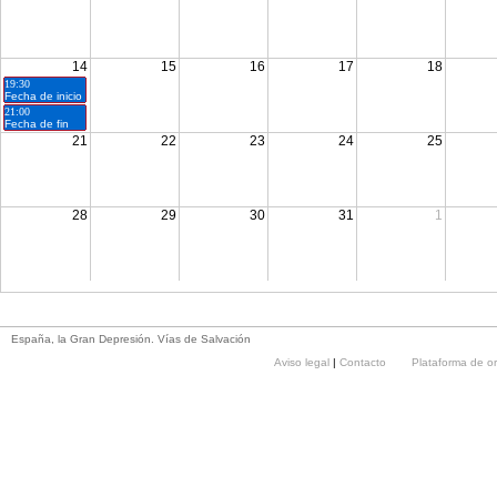
14
15
16
17
18
19:30
Fecha de inicio
21:00
Fecha de fin
21
22
23
24
25
28
29
30
31
1
España, la Gran Depresión. Vías de Salvación
Aviso legal
|
Contacto
Plataforma de o