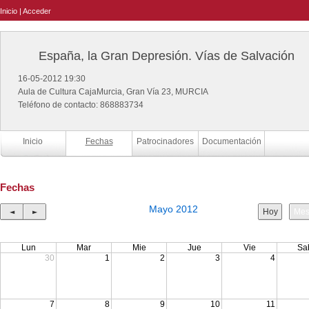
Inicio
|
Acceder
España, la Gran Depresión. Vías de Salvación
16-05-2012 19:30
Aula de Cultura CajaMurcia, Gran Vía 23, MURCIA
Teléfono de contacto: 868883734
Inicio
Fechas
Patrocinadores
Documentación
Fechas
Mayo 2012
◄
►
Hoy
Me
Lun
Mar
Mie
Jue
Vie
Sa
30
1
2
3
4
7
8
9
10
11