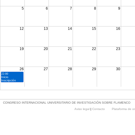
5
6
7
8
9
12
13
14
15
16
19
20
21
22
23
26
27
28
29
30
22:00
Inicio
Inscripción
CONGRESO INTERNACIONAL UNIVERSITARIO DE INVESTIGACIÓN SOBRE FLAMENCO
Aviso legal
|
Contacto
Plataforma de o