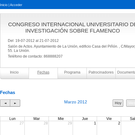
Inicio
|
Acceder
CONGRESO INTERNACIONAL UNIVERSITARIO D
INVESTIGACIÓN SOBRE FLAMENCO
Del 19-07-2012 al 21-07-2012
Salón de Actos. Ayuntamiento de La Unión, edificio Casa del Piñón. , C/Mayor
55. La Unión.
Teléfono de contacto: 868888207
Inicio
Fechas
Programa
Patrocinadores
Document
Fechas
Marzo 2012
◄
►
Hoy
Me
Lun
Mar
Mie
Jue
Vie
Sa
27
28
29
1
2