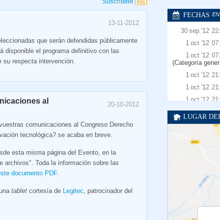
Suscríbete
FECHAS
EN
13-11-2012
30
sep
'12
22
seleccionadas que serán defendidas públicamente
1
oct
'12
07
á disponible el programa definitivo con las
1
oct
'12
07
e su respecta intervención.
(Categoría gener
1
oct
'12
21
1
oct
'12
21
1
oct
'12
21
nicaciones al
20-10-2012
general)
LUGAR DE
1
oct
'12
21
 vuestras comunicaciones al Congreso Derecho
(Categoría gener
novación tecnológica? se acaba en breve.
21
oct
'12
21
21
oct
'12
21
sde esta misma página del Evento, en la
(Categoría gener
 archivos". Toda la información sobre las
29
oct
'12
14
este documento PDF
.
seleccionados
12
nov
'12
22
 una
tablet
cortesía de
Legitec
, patrocinador del
12
nov
'12
22
(Categoría gener