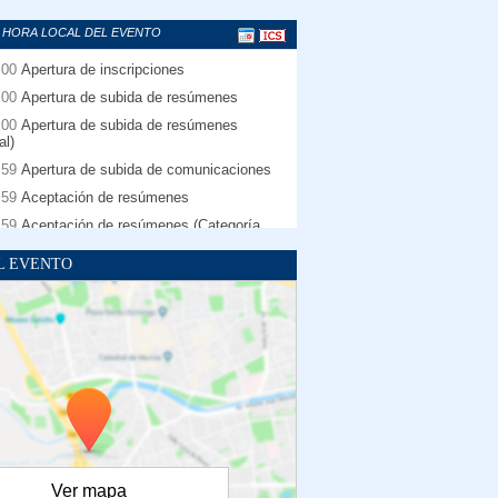
 HORA LOCAL DEL EVENTO
:00
Apertura de inscripciones
:00
Apertura de subida de resúmenes
:00
Apertura de subida de resúmenes
al)
:59
Apertura de subida de comunicaciones
:59
Aceptación de resúmenes
:59
Aceptación de resúmenes (Categoría
L EVENTO
:59
Apertura de subida de comunicaciones
al)
:59
Cierre de subida de resúmenes
:59
Cierre de subida de resúmenes
al)
:00
Comunicación de los trabajos
:59
Cierre de subida de comunicaciones
:59
Cierre de subida de comunicaciones
al)
Ver mapa