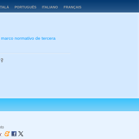
TALÀ
PORTUGUÊS
ITALIANO
FRANÇAIS
un marco normativo de tercera
a?
nto