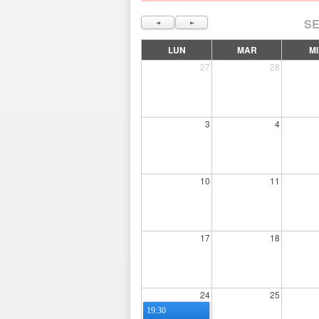
SE
◄
►
LUN
MAR
MI
27
28
3
4
10
11
17
18
24
25
19:30