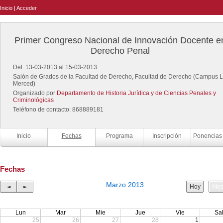
Inicio
|
Acceder
Primer Congreso Nacional de Innovación Docente e
Derecho Penal
Del 13-03-2013 al 15-03-2013
Salón de Grados de la Facultad de Derecho, Facultad de Derecho (Campus 
Merced)
Organizado por
Departamento de Historia Jurídica y de Ciencias Penales y
Criminológicas
Teléfono de contacto: 868889181
Inicio
Fechas
Programa
Inscripción
Fechas
Marzo 2013
◄
►
Hoy
Me
Lun
Mar
Mie
Jue
Vie
Sa
25
26
27
28
1