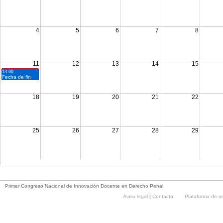
4
5
6
7
8
11
12
13
14
15
12:00
13:00
Fecha de inicio
Fecha de fin
18
19
20
21
22
25
26
27
28
29
Primer Congreso Nacional de Innovación Docente en Derecho Penal
Aviso legal
|
Contacto
Plataforma de o