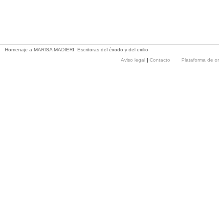
Homenaje a MARISA MADIERI: Escritoras del éxodo y del exilio
Aviso legal
|
Contacto
Plataforma de o