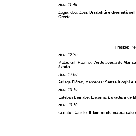
Hora 11.45
Zografidou, Zosi:
Disabilità e diversità nel
Grecia
Preside: Pe
Hora 12:30
Matas Gil, Paulino:
Verde acqua
de Marisa 
éxodo
Hora 12:50
Arriaga Flórez, Mercedes:
Senza luoghi e s
Hora 13:10
Esteban Bernabé, Encarna:
La radura
de Ma
Hora 13:30
Cerrato, Daniele:
Il femminile matriarcale 