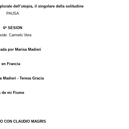
 plurale dell’utopia, il singolare della solitudine
PAUSA
6ª SESION
side: Carmelo Vera
da por Marisa Madieri
 en Francia
sa Madieri - Teresa Gracia
os de mi Fiume
O CON CLAUDIO MAGRIS
ODO Y FRONTERA”