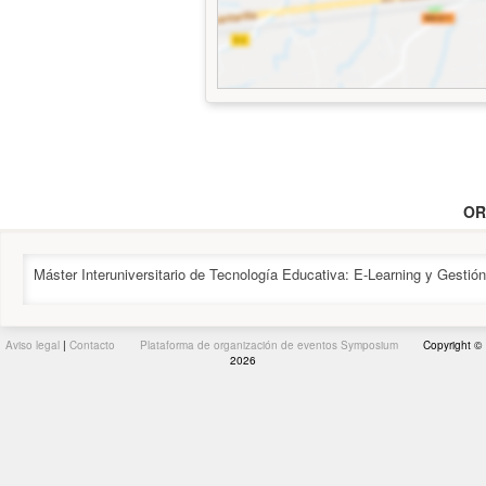
OR
Máster Interuniversitario de Tecnología Educativa: E-Learning y Gestió
Aviso legal
|
Contacto
Plataforma de organización de eventos Symposium
Copyright ©
2026