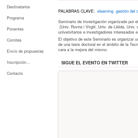
Destinatarios
PALABRAS CLAVE:
elearning
gestión del 
Programa
Seminario de Investigación organizado por e
(Univ. Rovira i Virgili, Univ. de Lléida, Uni
Ponentes
universitarios e investigadores interesados 
El objetivo de este Seminario es organizar 
Comités
de una tesis doctoral en el ámbito de la Te
cara a la mejora del mismo.
Envío de propuestas
Inscripción
SIGUE EL EVENTO EN TWITTER
Contacto