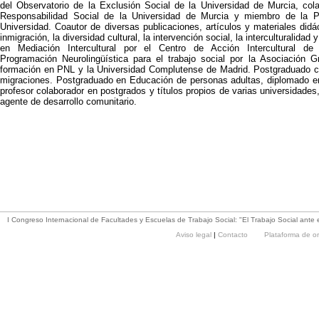
del Observatorio de la Exclusión Social de la Universidad de Murcia, col
Responsabilidad Social de la Universidad de Murcia y miembro de la P
Universidad. Coautor de diversas publicaciones, artículos y materiales didá
inmigración, la diversidad cultural, la intervención social, la interculturalidad 
en Mediación Intercultural por el Centro de Acción Intercultural de
Programación Neurolingüística para el trabajo social por la Asociación
formación en PNL y la Universidad Complutense de Madrid. Postgraduado 
migraciones. Postgraduado en Educación de personas adultas, diplomado e
profesor colaborador en postgrados y títulos propios de varias universidades
agente de desarrollo comunitario.
I Congreso Internacional de Facultades y Escuelas de Trabajo Social: "El Trabajo Social ante e
Aviso legal
|
Contacto
Plataforma de o